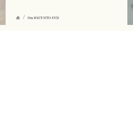
/
Om IOGT-NTO SYD
OM IOGT-NTO DISTRIKT
SYD
I distrikt syd ingår Skåne, Blekinge och
Halland. Drygt 70 föreningar finns i
distriktet och våra två kurs- och lägergårdar
Aspan i Blekinge och Kuggavik i Halland.
Våra lokala föreningar erbjuder en rad olika
engagemangsformer, aktiviteter och
studiecirklar i en trygg gemenskap fri från