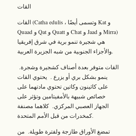
القات
القات (Catha edulis ، وتسمى أيضًا Kat و
Quaad و Qat و Quatt و Chat و Jaad و Mirra)
هي شجيرة تنمو برية في شرق إفريقيا
والأجزاء الجنوبية من شبه الجزيرة العربية.
القات متوفر بعدة أصناف كشجيرة وشجرة.
ينمو بشكل بري أو يزرع . يحتوي القات
على كاثينون وكاتين تحتوي مادتهما على
خصائص شبيهة بالأمفيتامين وتؤثر على
الجهاز العصبي المركزي. كلاهما مصنفة
كمخدرات من قبل الأمم المتحدة.
تمضغ الأوراق طازجة ولفترة طويلة. من