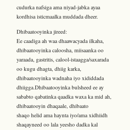
cudurka nafsiga ama niyad-jabka ayaa
kordhisa isticmaalka muddada dheer.
Dhibaatooyinka jireed:
Ee caadiga ah waa dhaawacyada ilkaha,
dhibaatooyinka caloosha, miisaanka oo
yaraada, gastritis, calool-istaagga/saxarada
oo kugu dhagta, dhiig karka,
dhibaatooyinka wadnaha iyo xididdada
dhiigga.Dhibaatooyinka bulsheed ee ay
sababto qabatinka qaadka waxa ka mid ah,
dhibaatooyin dhaqaale, dhibaato
shaqo helid ama haynta iyo/ama xidhiidh
shaqayneed oo lala yeesho dadka kal