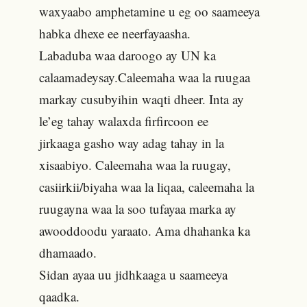
waxyaabo amphetamine u eg oo saameeya
habka dhexe ee neerfayaasha.
Labaduba waa daroogo ay UN ka
calaamadeysay.Caleemaha waa la ruugaa
markay cusubyihin waqti dheer. Inta ay
le’eg tahay walaxda firfircoon ee
jirkaaga gasho way adag tahay in la
xisaabiyo. Caleemaha waa la ruugay,
casiirkii/biyaha waa la liqaa, caleemaha la
ruugayna waa la soo tufayaa marka ay
awooddoodu yaraato. Ama dhahanka ka
dhamaado.
Sidan ayaa uu jidhkaaga u saameeya
qaadka.