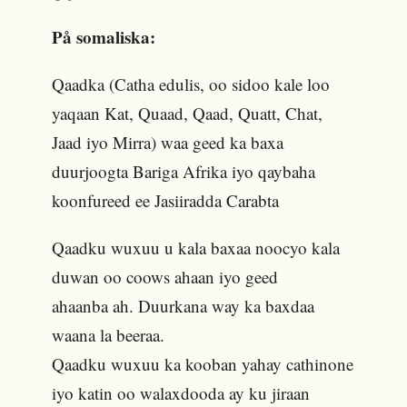
På somaliska:
Qaadka (Catha edulis, oo sidoo kale loo
yaqaan Kat, Quaad, Qaad, Quatt, Chat,
Jaad iyo Mirra) waa geed ka baxa
duurjoogta Bariga Afrika iyo qaybaha
koonfureed ee Jasiiradda Carabta
Qaadku wuxuu u kala baxaa noocyo kala
duwan oo coows ahaan iyo geed
ahaanba ah. Duurkana way ka baxdaa
waana la beeraa.
Qaadku wuxuu ka kooban yahay cathinone
iyo katin oo walaxdooda ay ku jiraan