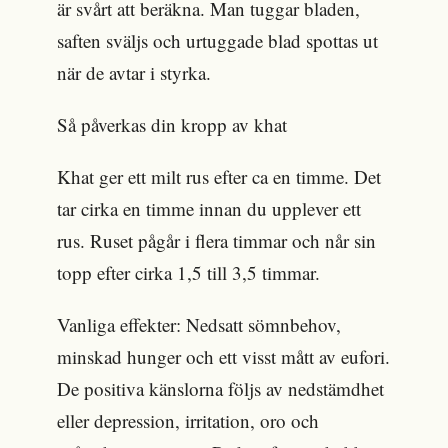
är svårt att beräkna. Man tuggar bladen,
saften sväljs och urtuggade blad spottas ut
när de avtar i styrka.
Så påverkas din kropp av khat
Khat ger ett milt rus efter ca en timme. Det
tar cirka en timme innan du upplever ett
rus. Ruset pågår i flera timmar och når sin
topp efter cirka 1,5 till 3,5 timmar.
Vanliga effekter: Nedsatt sömnbehov,
minskad hunger och ett visst mått av eufori.
De positiva känslorna följs av nedstämdhet
eller depression, irritation, oro och