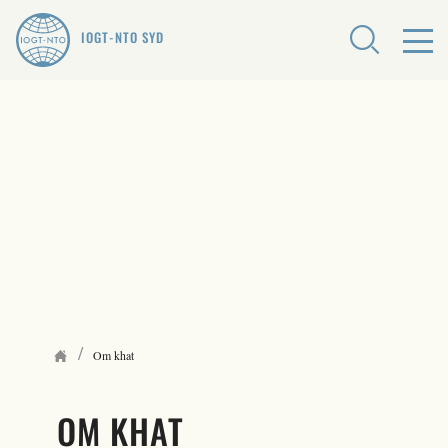
IOGT-NTO SYD
/
Om khat
OM KHAT