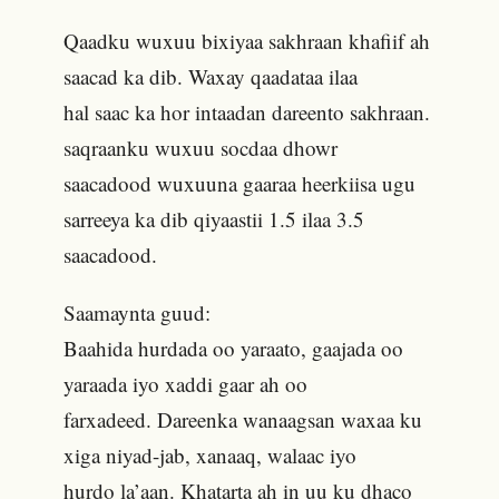
Qaadku wuxuu bixiyaa sakhraan khafiif ah
saacad ka dib. Waxay qaadataa ilaa
hal saac ka hor intaadan dareento sakhraan.
saqraanku wuxuu socdaa dhowr
saacadood wuxuuna gaaraa heerkiisa ugu
sarreeya ka dib qiyaastii 1.5 ilaa 3.5
saacadood.
Saamaynta guud:
Baahida hurdada oo yaraato, gaajada oo
yaraada iyo xaddi gaar ah oo
farxadeed. Dareenka wanaagsan waxaa ku
xiga niyad-jab, xanaaq, walaac iyo
hurdo la’aan. Khatarta ah in uu ku dhaco